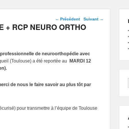
Navigation dans les
←
Précédent
Suivant
→
articles
E + RCP NEURO ORTHO
riprofessionnelle de neuroorthopédie avec
il (Toulouse) a été reportée au
MARDI 12
n).
rci de nous le faire savoir au plus tôt par
curisé) pour transmettre à l’équipe de Toulouse